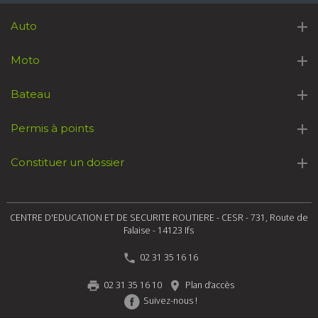
Auto
Moto
Bateau
Permis à points
Constituer un dossier
CENTRE D'EDUCATION ET DE SECURITE ROUTIERE - CESR - 731, Route de
Falaise - 14123 Ifs
02 31 35 16 16

02 31 35 16 10
Plan d’accès


Suivez-nous !